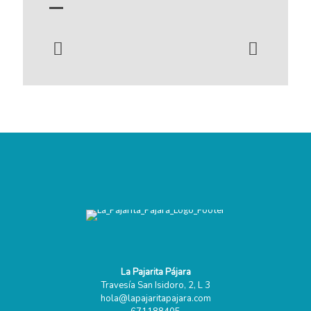
Clínica Diana Diseño Gráfico Integral
Logotipo e imagen HESPERIA
La Pajarita Pájara
Travesía San Isidoro, 2, L 3
hola@lapajaritapajara.com