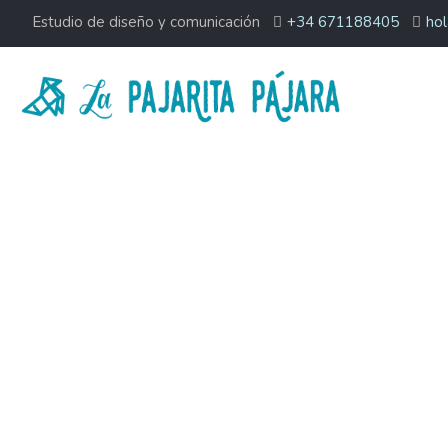
Estudio de diseño y comunicación
+34 671188405
hol