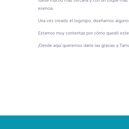
fuese mucho más cercana y con un toque más p
esencia.
Una vez creado el logotipo, diseñamos algunos 
Estamos muy contentas por cómo quedó este tra
¡Desde aquí queremos darle las gracias a Tama
Diseño Página Web Clínica Dental Javier Vaquero
Diseño Página Web El Mirador de Aurelio
Diseño Packaging Be Cherry Cosmetics