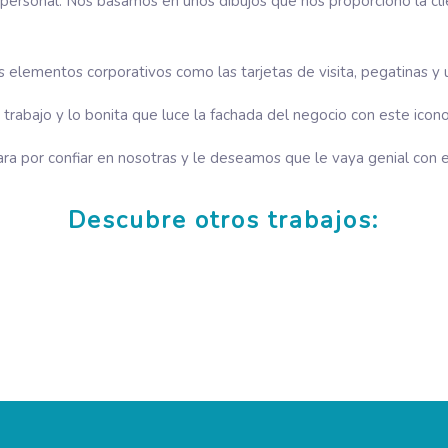
ersonal. Nos basamos en unos dibujos que nos proporcionó la clie
elementos corporativos como las tarjetas de visita, pegatinas y u
bajo y lo bonita que luce la fachada del negocio con este icono 
ra por confiar en nosotras y le deseamos que le vaya genial con 
Descubre otros trabajos:
Diseño Logotipo Artesanía La Gorra
Diseño Página Web JST Abogados