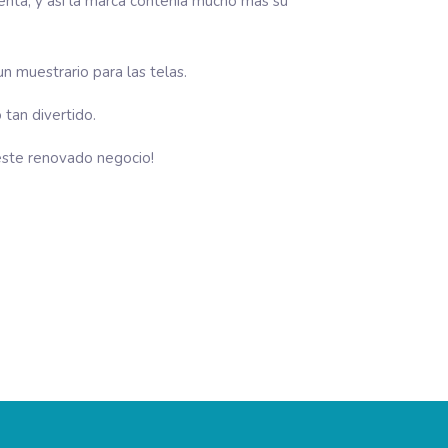
nta, y así la marca contenía mucho mas su
n muestrario para las telas.
tan divertido.
este renovado negocio!
Diseño Logotipo La Casa de Pasarón Hotel Rural