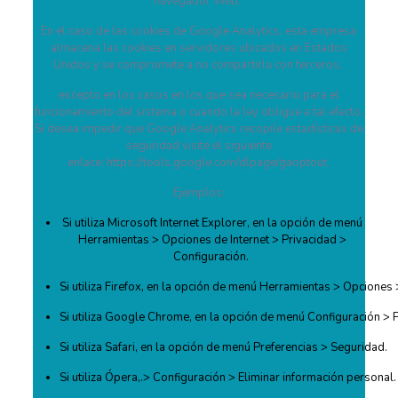
navegador Web.
En el caso de las cookies de Google Analytics, esta empresa
almacena las cookies en servidores ubicados en Estados
Unidos y se compromete a no compartirla con terceros,
excepto en los casos en los que sea necesario para el
funcionamiento del sistema o cuando la ley obligue a tal efecto.
Si desea impedir que Google Analytics recopile estadísticas de
seguridad visite el siguiente
enlace:
https://tools.google.com/dlpage/gaoptout
Ejemplos:
Si utiliza Microsoft Internet Explorer, en la opción de menú
Herramientas > Opciones de Internet > Privacidad >
Configuración.
Si utiliza Firefox, en la opción de menú Herramientas > Opciones 
Si utiliza Google Chrome, en la opción de menú Configuración > P
Si utiliza Safari, en la opción de menú Preferencias > Seguridad.
Si utiliza Ópera,.> Configuración > Eliminar información personal.