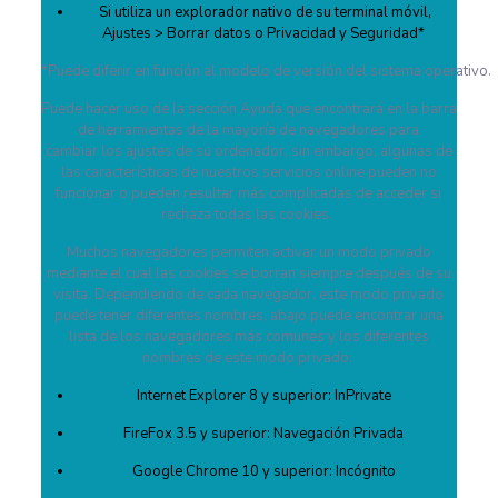
Si utiliza un explorador nativo de su terminal móvil,
Ajustes > Borrar datos o Privacidad y Seguridad*
*Puede diferir en función al modelo de versión del sistema operativo.
Puede hacer uso de la sección Ayuda que encontrará en la barra
de herramientas de la mayoría de navegadores para
cambiar los ajustes de su ordenador, sin embargo, algunas de
las características de nuestros servicios online pueden no
funcionar o pueden resultar más complicadas de acceder si
rechaza todas las cookies.
Muchos navegadores permiten activar un modo privado
mediante el cual las cookies se borran siempre después de su
visita. Dependiendo de cada navegador, este modo privado
puede tener diferentes nombres, abajo puede encontrar una
lista de los navegadores más comunes y los diferentes
nombres de este modo privado:
Internet Explorer 8 y superior: InPrivate
FireFox 3.5 y superior: Navegación Privada
Google Chrome 10 y superior: Incógnito