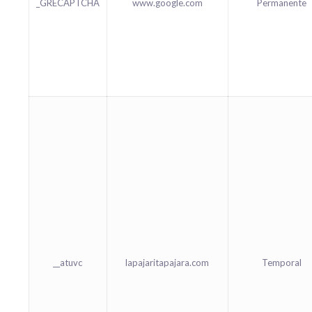
_GRECAPTCHA
www.google.com
Permanente
__atuvc
lapajaritapajara.com
Temporal