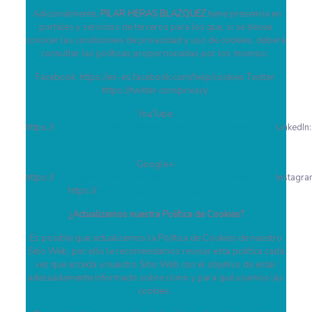
Adicionalmente,
PILAR HERAS BLAZQUEZ
tiene presencia en
portales y servicios de terceros para los que, si se desea
conocer las condiciones de privacidad y uso de cookies, deberá
consultar las políticas proporcionadas por los mismos:
Facebook: https://es-es.facebook.com/help/cookies Twitter:
https://twitter.com/privacy
YouTube:
https://
www.google.es/intl/es/policies/technologies/cookies/
LinkedIn
policy
Google+:
https://
www.google.es/intl/es/policies/technologies/cookies/
Instagra
https://
www.instagram.com/legal/cookies/
¿Actualizamos nuestra Política de Cookies?
Es posible que actualicemos la Política de Cookies de nuestro
Sitio Web, por ello le recomendamos revisar esta política cada
vez que acceda a nuestro Sitio Web con el objetivo de estar
adecuadamente informado sobre cómo y para qué usamos las
cookies.