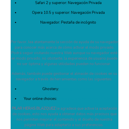
Safari 2 y superior: Navegación Privada
Opera 10.5 y superior: Navegación Privada
Navegador: Pestaña de incógnito
Por favor, lea atentamente la sección de ayuda de su navegador
para conocer más acerca de cómo activar el modo privado.
Podrá seguir visitando nuestra Web aunque su navegador esté
en modo privado, no obstante, la experiencia de usuario puede
no ser óptima y algunas utilidades pueden no funcionar.
Además, también puede gestionar el almacén de cookies en su
navegador a través de herramientas como las siguientes:
Ghostery:
www.ghostery.com/
Your online choices:
www.youronlinechoices.com/es/
PILAR HERAS BLAZQUEZ
le agradece que active la aceptación
de cookies, esto nos ayuda a obtener datos más precisos que
nos permiten mejorar el contenido y el diseño de nuestra
página Web para adaptarlo a sus preferencias.