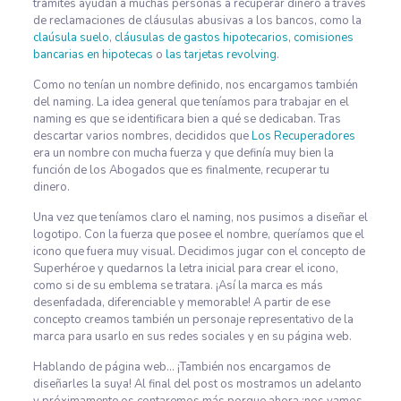
trámites ayudan a muchas personas a recuperar dinero a través
de reclamaciones de cláusulas abusivas a los bancos, como la
claúsula suelo
,
cláusulas de gastos hipotecarios
,
comisiones
bancarias en hipotecas
o
las tarjetas revolving
.
Como no tenían un nombre definido, nos encargamos también
del naming. La idea general que teníamos para trabajar en el
naming es que se identificara bien a qué se dedicaban. Tras
descartar varios nombres, decididos que
Los Recuperadores
era un nombre con mucha fuerza y que definía muy bien la
función de los Abogados que es finalmente, recuperar tu
dinero.
Una vez que teníamos claro el naming, nos pusimos a diseñar el
logotipo. Con la fuerza que posee el nombre, queríamos que el
icono que fuera muy visual. Decidimos jugar con el concepto de
Superhéroe y quedarnos la letra inicial para crear el icono,
como si de su emblema se tratara. ¡Así la marca es más
desenfadada, diferenciable y memorable! A partir de ese
concepto creamos también un personaje representativo de la
marca para usarlo en sus redes sociales y en su página web.
Hablando de página web… ¡También nos encargamos de
diseñarles la suya! Al final del post os mostramos un adelanto