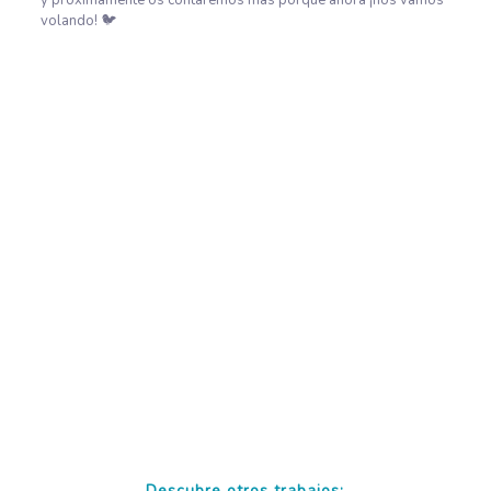
y próximamente os contaremos más porque ahora ¡nos vamos
volando!
🐦
Descubre otros trabajos: