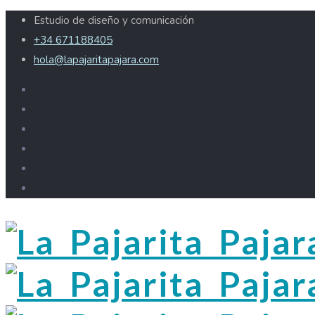
Estudio de diseño y comunicación
+34 671188405
hola@lapajaritapajara.com