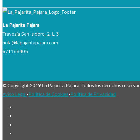
La Pajarita Pájara
Travesía San Isidoro, 2, L 3
hola@lapajaritapajara.com
671188405
© Copyright 2019 La Pajarita Pájara. Todos los derechos reserva
Aviso Legal
-
Política de Cookies
-
Política de Privacidad