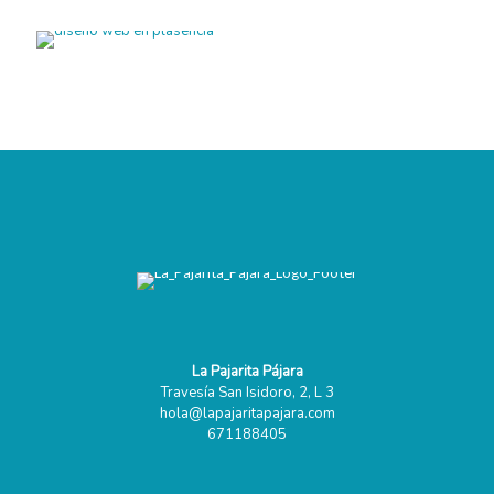
Diseño Web para Equilibrate Fisioterapia
Diseño de Página Web Pescanoex
Diseño Web Agencia de Traducción
Página Web Sensaciones Pimentón
Página Web Clínica Dental
Página Web Oeste Natura
Diseño de Página Web Clínica Diana
La Pajarita Pájara
Travesía San Isidoro, 2, L 3
hola@lapajaritapajara.com
671188405