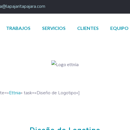
a@lapajaritapajara.com
TRABAJOS
SERVICIOS
CLIENTES
EQUIPO
ite=»
Ettnia
» task=»Diseño de Logotipo»]