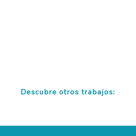
Descubre otros trabajos:
Diseño Logotipo Artesanía La Gorra
Diseño Página Web JST Abogados