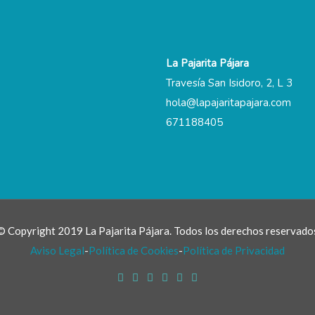
La Pajarita Pájara
Travesía San Isidoro, 2, L 3
hola@lapajaritapajara.com
671188405
© Copyright 2019 La Pajarita Pájara. Todos los derechos reservado
Aviso Legal
-
Política de Cookies
-
Política de Privacidad