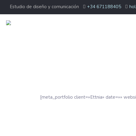
Estudio de diseño y comunicación
+34 671188405
hol
[meta_portfolio client=»Ettnia» date=»» webs