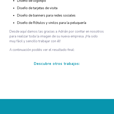
Diseño de logotipo
Diseño de tarjetas de visita
Diseño de banners para redes sociales
Diseño de Rótulos y vinilos para la peluquería
Desde aquí damos las gracias a Adrián por confiar en nosotros
para realizar toda la imagen de su nueva empresa. ¡Ha sido
muy fácil y sencillo trabajar con él!
A continuación podéis ver el resultado final:
Descubre otros trabajos:
Diseño Página Web Clínica Dental Javier Vaquero
Diseño Página Web El Mirador de Aurelio
Diseño Logotipo Artesanía La Gorra
Diseño Página Web JST Abogados
Diseño Logotipo La Casa de Pasarón Hotel Rural
Diseño Packaging Be Cherry Cosmetics