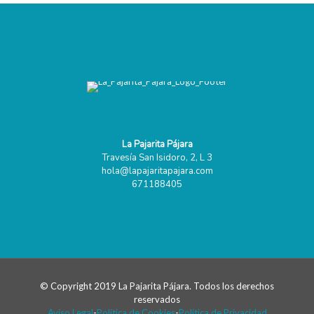
La Pajarita Pájara
Travesía San Isidoro, 2, L 3
hola@lapajaritapajara.com
671188405
© Copyright 2019 La Pajarita Pájara. Todos los derechos
reservados
Aviso Legal
-
Política de Cookies
-
Política de Privacidad